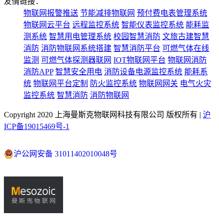
友情链接：
物联网报警推送
节能减排物联网
预付费电表管理系统
物联网云平台
远程监控系统
智能仪表监控系统
能耗监
测系统
智慧用电管理系统
校园智慧消防
文旅古建智慧
消防
消防物联网系统搭建
智慧消防平台
可燃气体在线
监测
可燃气体探测器联网
IOT物联网平台
物联网消防
消防APP
智慧安全用电
消防设备电源监控系统
能耗系
统
物联网平台定制
防火监控系统
物联网网关
电气火灾
监控系统
智慧消防
消防物联网
Copyright 2020 上海曼斯克物联网科技有限公司 版权所有 |
沪
ICP备19015469号-1
沪公网安备 31011402010048号