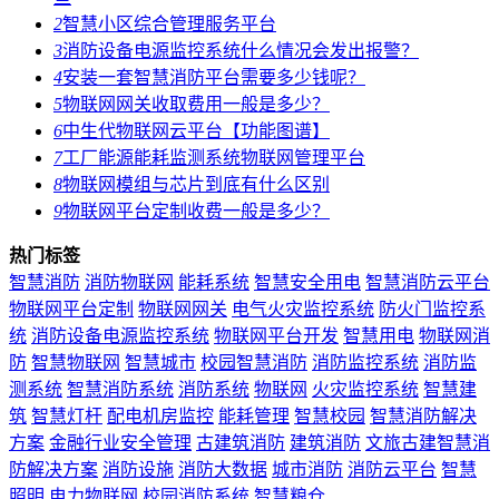
2
智慧小区综合管理服务平台
3
消防设备电源监控系统什么情况会发出报警？
4
安装一套智慧消防平台需要多少钱呢？
5
物联网网关收取费用一般是多少？
6
中生代物联网云平台【功能图谱】
7
工厂能源能耗监测系统物联网管理平台
8
物联网模组与芯片到底有什么区别
9
物联网平台定制收费一般是多少？
热门标签
智慧消防
消防物联网
能耗系统
智慧安全用电
智慧消防云平台
物联网平台定制
物联网网关
电气火灾监控系统
防火门监控系
统
消防设备电源监控系统
物联网平台开发
智慧用电
物联网消
防
智慧物联网
智慧城市
校园智慧消防
消防监控系统
消防监
测系统
智慧消防系统
消防系统
物联网
火灾监控系统
智慧建
筑
智慧灯杆
配电机房监控
能耗管理
智慧校园
智慧消防解决
方案
金融行业安全管理
古建筑消防
建筑消防
文旅古建智慧消
防解决方案
消防设施
消防大数据
城市消防
消防云平台
智慧
照明
电力物联网
校园消防系统
智慧粮仓