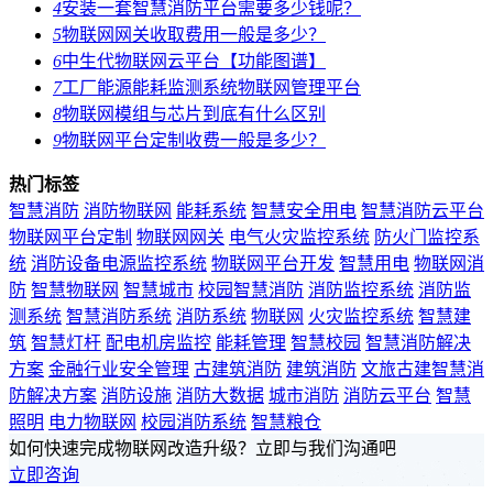
4
安装一套智慧消防平台需要多少钱呢？
5
物联网网关收取费用一般是多少？
6
中生代物联网云平台【功能图谱】
7
工厂能源能耗监测系统物联网管理平台
8
物联网模组与芯片到底有什么区别
9
物联网平台定制收费一般是多少？
热门标签
智慧消防
消防物联网
能耗系统
智慧安全用电
智慧消防云平台
物联网平台定制
物联网网关
电气火灾监控系统
防火门监控系
统
消防设备电源监控系统
物联网平台开发
智慧用电
物联网消
防
智慧物联网
智慧城市
校园智慧消防
消防监控系统
消防监
测系统
智慧消防系统
消防系统
物联网
火灾监控系统
智慧建
筑
智慧灯杆
配电机房监控
能耗管理
智慧校园
智慧消防解决
方案
金融行业安全管理
古建筑消防
建筑消防
文旅古建智慧消
防解决方案
消防设施
消防大数据
城市消防
消防云平台
智慧
照明
电力物联网
校园消防系统
智慧粮仓
如何快速完成物联网改造升级？立即与我们沟通吧
立即咨询