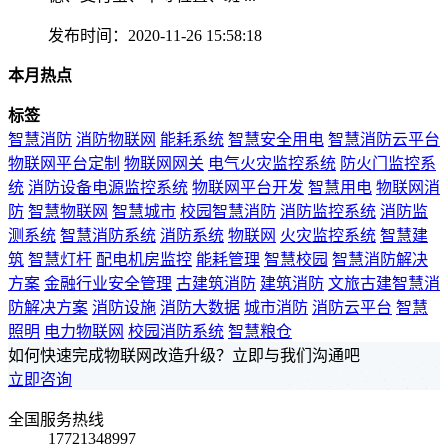
发布时间：2020-11-26 15:58:18
本月热点
标签
智慧消防
消防物联网
能耗系统
智慧安全用电
智慧消防云平台
物联网平台定制
物联网网关
电气火灾监控系统
防火门监控系
统
消防设备电源监控系统
物联网平台开发
智慧用电
物联网消
防
智慧物联网
智慧城市
校园智慧消防
消防监控系统
消防监
测系统
智慧消防系统
消防系统
物联网
火灾监控系统
智慧建
筑
智慧灯杆
配电机房监控
能耗管理
智慧校园
智慧消防解决
方案
金融行业安全管理
古建筑消防
建筑消防
文旅古建智慧消
防解决方案
消防设施
消防大数据
城市消防
消防云平台
智慧
照明
电力物联网
校园消防系统
智慧粮仓
如何快速完成物联网改造升级？立即与我们沟通吧
立即咨询
全国服务热线
17721348997