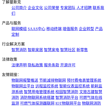
了解曼斯克
公司简介
企业文化
公司荣誉
专家团队
人才招聘
联系我
们
产品与服务
联网模组
SAAS中心
移动终端
增值服务
企业转型
产品
定制
行业解决方案
智慧消防
智能家居
智慧家电
智慧社区
新零售
法律政策
法律声明
隐私政策
服务条款
开源许可
友情链接：
物联网报警推送
节能减排物联网
预付费电表管理系统
物联网云平台
远程监控系统
智能仪表监控系统
能耗监
测系统
智慧用电管理系统
校园智慧消防
文旅古建智慧
消防
消防物联网系统搭建
智慧消防平台
可燃气体在线
监测
可燃气体探测器联网
IOT物联网平台
物联网消防