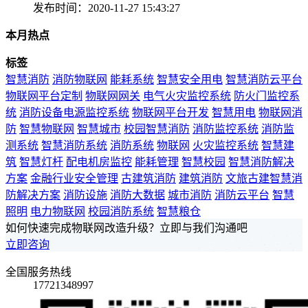
发布时间：2020-11-27 15:43:27
本月热点
标签
智慧消防
消防物联网
能耗系统
智慧安全用电
智慧消防云平台
物联网平台定制
物联网网关
电气火灾监控系统
防火门监控系
统
消防设备电源监控系统
物联网平台开发
智慧用电
物联网消
防
智慧物联网
智慧城市
校园智慧消防
消防监控系统
消防监
测系统
智慧消防系统
消防系统
物联网
火灾监控系统
智慧建
筑
智慧灯杆
配电机房监控
能耗管理
智慧校园
智慧消防解决
方案
金融行业安全管理
古建筑消防
建筑消防
文旅古建智慧消
防解决方案
消防设施
消防大数据
城市消防
消防云平台
智慧
照明
电力物联网
校园消防系统
智慧粮仓
如何快速完成物联网改造升级？立即与我们沟通吧
立即咨询
全国服务热线
17721348997