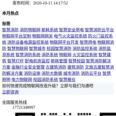
发布时间：2020-10-11 14:17:52
本月热点
标签
智慧消防
消防物联网
能耗系统
智慧安全用电
智慧消防云平台
物联网平台定制
物联网网关
电气火灾监控系统
防火门监控系
统
消防设备电源监控系统
物联网平台开发
智慧用电
物联网消
防
智慧物联网
智慧城市
校园智慧消防
消防监控系统
消防监
测系统
智慧消防系统
消防系统
物联网
火灾监控系统
智慧建
筑
智慧灯杆
配电机房监控
能耗管理
智慧校园
智慧消防解决
方案
金融行业安全管理
古建筑消防
建筑消防
文旅古建智慧消
防解决方案
消防设施
消防大数据
城市消防
消防云平台
智慧
照明
电力物联网
校园消防系统
智慧粮仓
如何快速完成物联网改造升级？立即与我们沟通吧
立即咨询
全国服务热线
17721348997