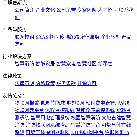
了解曼斯克
公司简介
企业文化
公司荣誉
专家团队
人才招聘
联系我
们
产品与服务
联网模组
SAAS中心
移动终端
增值服务
企业转型
产品
定制
行业解决方案
智慧消防
智能家居
智慧家电
智慧社区
新零售
法律政策
法律声明
隐私政策
服务条款
开源许可
友情链接：
物联网报警推送
节能减排物联网
预付费电表管理系统
物联网云平台
远程监控系统
智能仪表监控系统
能耗监
测系统
智慧用电管理系统
校园智慧消防
文旅古建智慧
消防
消防物联网系统搭建
智慧消防平台
可燃气体在线
监测
可燃气体探测器联网
IOT物联网平台
物联网消防