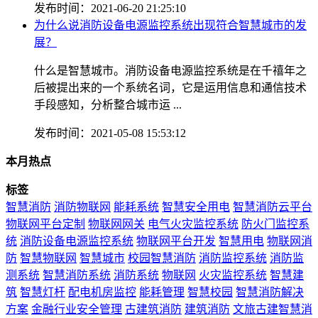
发布时间：2021-06-20 21:25:10
为什么说消防设备电源监控系统出现符合智慧城市的发
展？
什么是智慧城市。消防设备电源监控系统是在千禧年之
后被提出来的一个系统名词，它是运用信息和通信技术
手段感知，分析整合城市运 ...
发布时间：2021-05-08 15:53:12
本月热点
标签
智慧消防
消防物联网
能耗系统
智慧安全用电
智慧消防云平台
物联网平台定制
物联网网关
电气火灾监控系统
防火门监控系
统
消防设备电源监控系统
物联网平台开发
智慧用电
物联网消
防
智慧物联网
智慧城市
校园智慧消防
消防监控系统
消防监
测系统
智慧消防系统
消防系统
物联网
火灾监控系统
智慧建
筑
智慧灯杆
配电机房监控
能耗管理
智慧校园
智慧消防解决
方案
金融行业安全管理
古建筑消防
建筑消防
文旅古建智慧消