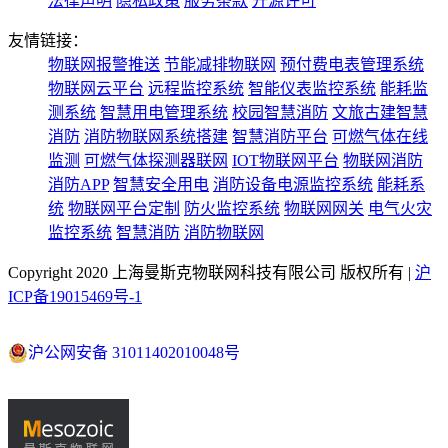
法律声明
隐私政策
服务条款
开源许可
友情链接：
物联网报警推送
节能减排物联网
预付费电表管理系统
物联网云平台
远程监控系统
智能仪表监控系统
能耗监
测系统
智慧用电管理系统
校园智慧消防
文旅古建智慧
消防
消防物联网系统搭建
智慧消防平台
可燃气体在线
监测
可燃气体探测器联网
IOT物联网平台
物联网消防
消防APP
智慧安全用电
消防设备电源监控系统
能耗系
统
物联网平台定制
防火监控系统
物联网网关
电气火灾
监控系统
智慧消防
消防物联网
Copyright 2020 上海曼斯克物联网科技有限公司 版权所有 |
沪
ICP备19015469号-1
沪公网安备 31011402010048号