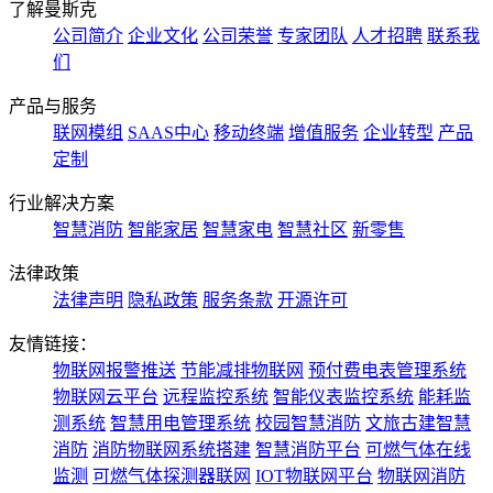
了解曼斯克
公司简介
企业文化
公司荣誉
专家团队
人才招聘
联系我
们
产品与服务
联网模组
SAAS中心
移动终端
增值服务
企业转型
产品
定制
行业解决方案
智慧消防
智能家居
智慧家电
智慧社区
新零售
法律政策
法律声明
隐私政策
服务条款
开源许可
友情链接：
物联网报警推送
节能减排物联网
预付费电表管理系统
物联网云平台
远程监控系统
智能仪表监控系统
能耗监
测系统
智慧用电管理系统
校园智慧消防
文旅古建智慧
消防
消防物联网系统搭建
智慧消防平台
可燃气体在线
监测
可燃气体探测器联网
IOT物联网平台
物联网消防