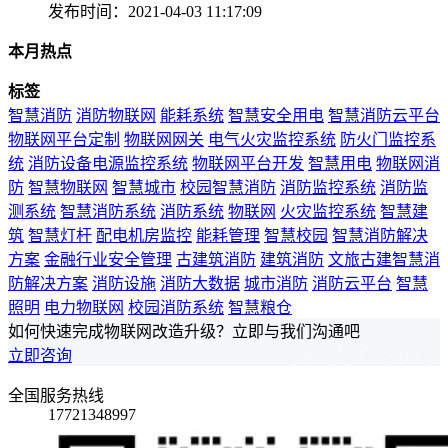
发布时间：2021-04-03 11:17:09
本月热点
标签
智慧消防
消防物联网
能耗系统
智慧安全用电
智慧消防云平台
物联网平台定制
物联网网关
电气火灾监控系统
防火门监控系
统
消防设备电源监控系统
物联网平台开发
智慧用电
物联网消
防
智慧物联网
智慧城市
校园智慧消防
消防监控系统
消防监
测系统
智慧消防系统
消防系统
物联网
火灾监控系统
智慧建
筑
智慧灯杆
配电机房监控
能耗管理
智慧校园
智慧消防解决
方案
金融行业安全管理
古建筑消防
建筑消防
文旅古建智慧消
防解决方案
消防设施
消防大数据
城市消防
消防云平台
智慧
照明
电力物联网
校园消防系统
智慧粮仓
如何快速完成物联网改造升级？立即与我们沟通吧
立即咨询
全国服务热线
17721348997