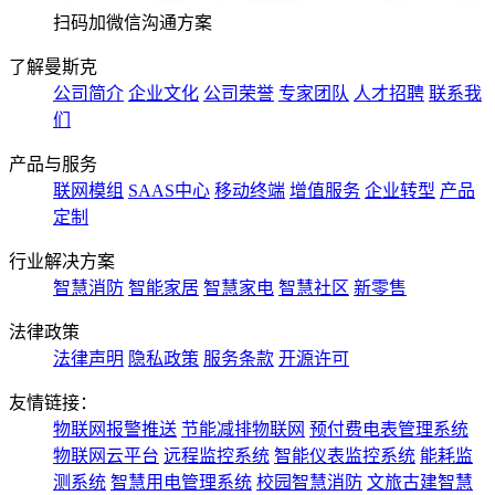
扫码加微信沟通方案
了解曼斯克
公司简介
企业文化
公司荣誉
专家团队
人才招聘
联系我
们
产品与服务
联网模组
SAAS中心
移动终端
增值服务
企业转型
产品
定制
行业解决方案
智慧消防
智能家居
智慧家电
智慧社区
新零售
法律政策
法律声明
隐私政策
服务条款
开源许可
友情链接：
物联网报警推送
节能减排物联网
预付费电表管理系统
物联网云平台
远程监控系统
智能仪表监控系统
能耗监
测系统
智慧用电管理系统
校园智慧消防
文旅古建智慧