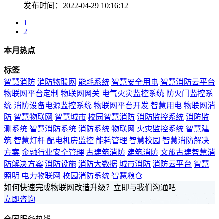
发布时间：2022-04-29 10:16:12
1
2
本月热点
标签
智慧消防
消防物联网
能耗系统
智慧安全用电
智慧消防云平台
物联网平台定制
物联网网关
电气火灾监控系统
防火门监控系
统
消防设备电源监控系统
物联网平台开发
智慧用电
物联网消
防
智慧物联网
智慧城市
校园智慧消防
消防监控系统
消防监
测系统
智慧消防系统
消防系统
物联网
火灾监控系统
智慧建
筑
智慧灯杆
配电机房监控
能耗管理
智慧校园
智慧消防解决
方案
金融行业安全管理
古建筑消防
建筑消防
文旅古建智慧消
防解决方案
消防设施
消防大数据
城市消防
消防云平台
智慧
照明
电力物联网
校园消防系统
智慧粮仓
如何快速完成物联网改造升级？立即与我们沟通吧
立即咨询
全国服务热线