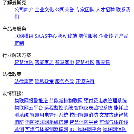
了解曼斯克
公司简介
企业文化
公司荣誉
专家团队
人才招聘
联系我
们
产品与服务
联网模组
SAAS中心
移动终端
增值服务
企业转型
产品
定制
行业解决方案
智慧消防
智能家居
智慧家电
智慧社区
新零售
法律政策
法律声明
隐私政策
服务条款
开源许可
友情链接：
物联网报警推送
节能减排物联网
预付费电表管理系统
物联网云平台
远程监控系统
智能仪表监控系统
能耗监
测系统
智慧用电管理系统
校园智慧消防
文旅古建智慧
消防
消防物联网系统搭建
智慧消防平台
可燃气体在线
监测
可燃气体探测器联网
IOT物联网平台
物联网消防