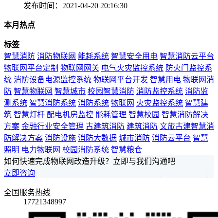
发布时间：2021-04-20 20:16:30
本月热点
标签
智慧消防
消防物联网
能耗系统
智慧安全用电
智慧消防云平台
物联网平台定制
物联网网关
电气火灾监控系统
防火门监控系
统
消防设备电源监控系统
物联网平台开发
智慧用电
物联网消
防
智慧物联网
智慧城市
校园智慧消防
消防监控系统
消防监
测系统
智慧消防系统
消防系统
物联网
火灾监控系统
智慧建
筑
智慧灯杆
配电机房监控
能耗管理
智慧校园
智慧消防解决
方案
金融行业安全管理
古建筑消防
建筑消防
文旅古建智慧消
防解决方案
消防设施
消防大数据
城市消防
消防云平台
智慧
照明
电力物联网
校园消防系统
智慧粮仓
如何快速完成物联网改造升级？立即与我们沟通吧
立即咨询
全国服务热线
17721348997