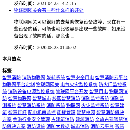
发布时间：2021-04-23 14:21:15
物联网网关会有一些什么样的好处
物联网网关可以很好的去帮助恢复设备故障，现在有一
些设备的话，可能也就比较容易出现一些故障，如果设
备出现了故障的话，那么也 ...
发布时间：2020-08-23 01:46:02
本月热点
标签
智慧消防
消防物联网
能耗系统
智慧安全用电
智慧消防云平台
物联网平台定制
物联网网关
电气火灾监控系统
防火门监控系
统
消防设备电源监控系统
物联网平台开发
智慧用电
物联网消
防
智慧物联网
智慧城市
校园智慧消防
消防监控系统
消防监
测系统
智慧消防系统
消防系统
物联网
火灾监控系统
智慧建
筑
智慧灯杆
配电机房监控
能耗管理
智慧校园
智慧消防解决
方案
金融行业安全管理
古建筑消防
建筑消防
文旅古建智慧消
防解决方案
消防设施
消防大数据
城市消防
消防云平台
智慧