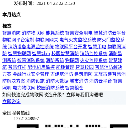
发布时间：2021-04-22 22:21:20
本月热点
标签
智慧消防
消防物联网
能耗系统
智慧安全用电
智慧消防云平台
物联网平台定制
物联网网关
电气火灾监控系统
防火门监控系
统
消防设备电源监控系统
物联网平台开发
智慧用电
物联网消
防
智慧物联网
智慧城市
校园智慧消防
消防监控系统
消防监
测系统
智慧消防系统
消防系统
物联网
火灾监控系统
智慧建
筑
智慧灯杆
配电机房监控
能耗管理
智慧校园
智慧消防解决
方案
金融行业安全管理
古建筑消防
建筑消防
文旅古建智慧消
防解决方案
消防设施
消防大数据
城市消防
消防云平台
智慧
照明
电力物联网
校园消防系统
智慧粮仓
如何快速完成物联网改造升级？立即与我们沟通吧
立即咨询
全国服务热线
17721348997