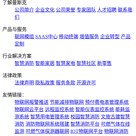
了解曼斯克
公司简介
企业文化
公司荣誉
专家团队
人才招聘
联系我
们
产品与服务
联网模组
SAAS中心
移动终端
增值服务
企业转型
产品
定制
行业解决方案
智慧消防
智能家居
智慧家电
智慧社区
新零售
法律政策
法律声明
隐私政策
服务条款
开源许可
友情链接：
物联网报警推送
节能减排物联网
预付费电表管理系统
物联网云平台
远程监控系统
智能仪表监控系统
能耗监
测系统
智慧用电管理系统
校园智慧消防
文旅古建智慧
消防
消防物联网系统搭建
智慧消防平台
可燃气体在线
监测
可燃气体探测器联网
IOT物联网平台
物联网消防