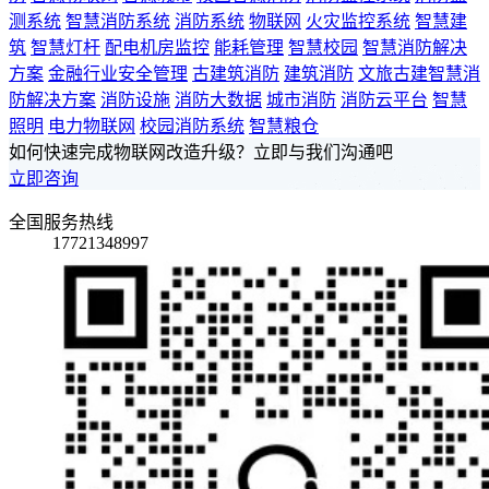
测系统
智慧消防系统
消防系统
物联网
火灾监控系统
智慧建
筑
智慧灯杆
配电机房监控
能耗管理
智慧校园
智慧消防解决
方案
金融行业安全管理
古建筑消防
建筑消防
文旅古建智慧消
防解决方案
消防设施
消防大数据
城市消防
消防云平台
智慧
照明
电力物联网
校园消防系统
智慧粮仓
如何快速完成物联网改造升级？立即与我们沟通吧
立即咨询
全国服务热线
17721348997