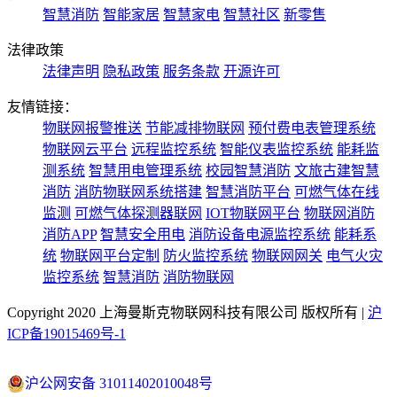
智慧消防
智能家居
智慧家电
智慧社区
新零售
法律政策
法律声明
隐私政策
服务条款
开源许可
友情链接：
物联网报警推送
节能减排物联网
预付费电表管理系统
物联网云平台
远程监控系统
智能仪表监控系统
能耗监
测系统
智慧用电管理系统
校园智慧消防
文旅古建智慧
消防
消防物联网系统搭建
智慧消防平台
可燃气体在线
监测
可燃气体探测器联网
IOT物联网平台
物联网消防
消防APP
智慧安全用电
消防设备电源监控系统
能耗系
统
物联网平台定制
防火监控系统
物联网网关
电气火灾
监控系统
智慧消防
消防物联网
Copyright 2020 上海曼斯克物联网科技有限公司 版权所有 |
沪
ICP备19015469号-1
沪公网安备 31011402010048号