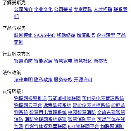
了解曼斯克
公司简介
企业文化
公司荣誉
专家团队
人才招聘
联系我
们
产品与服务
联网模组
SAAS中心
移动终端
增值服务
企业转型
产品
定制
行业解决方案
智慧消防
智能家居
智慧家电
智慧社区
新零售
法律政策
法律声明
隐私政策
服务条款
开源许可
友情链接：
物联网报警推送
节能减排物联网
预付费电表管理系统
物联网云平台
远程监控系统
智能仪表监控系统
能耗监
测系统
智慧用电管理系统
校园智慧消防
文旅古建智慧
消防
消防物联网系统搭建
智慧消防平台
可燃气体在线
监测
可燃气体探测器联网
IOT物联网平台
物联网消防