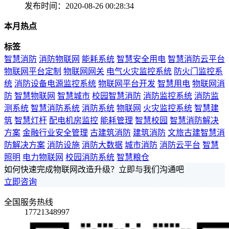
发布时间：2020-08-26 00:28:34
本月热点
标签
智慧消防
消防物联网
能耗系统
智慧安全用电
智慧消防云平台
物联网平台定制
物联网网关
电气火灾监控系统
防火门监控系
统
消防设备电源监控系统
物联网平台开发
智慧用电
物联网消
防
智慧物联网
智慧城市
校园智慧消防
消防监控系统
消防监
测系统
智慧消防系统
消防系统
物联网
火灾监控系统
智慧建
筑
智慧灯杆
配电机房监控
能耗管理
智慧校园
智慧消防解决
方案
金融行业安全管理
古建筑消防
建筑消防
文旅古建智慧消
防解决方案
消防设施
消防大数据
城市消防
消防云平台
智慧
照明
电力物联网
校园消防系统
智慧粮仓
如何快速完成物联网改造升级？立即与我们沟通吧
立即咨询
全国服务热线
17721348997