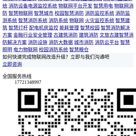
统
消防设备电源监控系统
物联网平台开发
智慧用电
物联网消
防
智慧物联网
智慧城市
校园智慧消防
消防监控系统
消防监
测系统
智慧消防系统
消防系统
物联网
火灾监控系统
智慧建
筑
智慧灯杆
配电机房监控
能耗管理
智慧校园
智慧消防解决
方案
金融行业安全管理
古建筑消防
建筑消防
文旅古建智慧消
防解决方案
消防设施
消防大数据
城市消防
消防云平台
智慧
照明
电力物联网
校园消防系统
智慧粮仓
如何快速完成物联网改造升级？立即与我们沟通吧
立即咨询
全国服务热线
17721348997