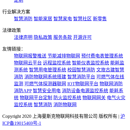
定制
行业解决方案
智慧消防
智能家居
智慧家电
智慧社区
新零售
法律政策
法律声明
隐私政策
服务条款
开源许可
友情链接：
物联网报警推送
节能减排物联网
预付费电表管理系统
物联网云平台
远程监控系统
智能仪表监控系统
能耗监
测系统
智慧用电管理系统
校园智慧消防
文旅古建智慧
消防
消防物联网系统搭建
智慧消防平台
可燃气体在线
监测
可燃气体探测器联网
IOT物联网平台
物联网消防
消防APP
智慧安全用电
消防设备电源监控系统
能耗系
统
物联网平台定制
防火监控系统
物联网网关
电气火灾
监控系统
智慧消防
消防物联网
Copyright 2020 上海曼斯克物联网科技有限公司 版权所有 |
沪
ICP备19015469号-1