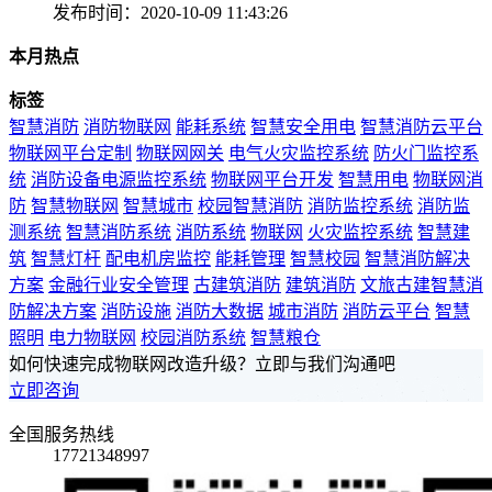
发布时间：2020-10-09 11:43:26
本月热点
标签
智慧消防
消防物联网
能耗系统
智慧安全用电
智慧消防云平台
物联网平台定制
物联网网关
电气火灾监控系统
防火门监控系
统
消防设备电源监控系统
物联网平台开发
智慧用电
物联网消
防
智慧物联网
智慧城市
校园智慧消防
消防监控系统
消防监
测系统
智慧消防系统
消防系统
物联网
火灾监控系统
智慧建
筑
智慧灯杆
配电机房监控
能耗管理
智慧校园
智慧消防解决
方案
金融行业安全管理
古建筑消防
建筑消防
文旅古建智慧消
防解决方案
消防设施
消防大数据
城市消防
消防云平台
智慧
照明
电力物联网
校园消防系统
智慧粮仓
如何快速完成物联网改造升级？立即与我们沟通吧
立即咨询
全国服务热线
17721348997