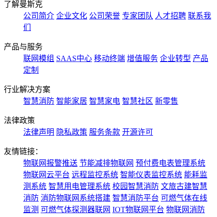
了解曼斯克
公司简介
企业文化
公司荣誉
专家团队
人才招聘
联系我
们
产品与服务
联网模组
SAAS中心
移动终端
增值服务
企业转型
产品
定制
行业解决方案
智慧消防
智能家居
智慧家电
智慧社区
新零售
法律政策
法律声明
隐私政策
服务条款
开源许可
友情链接：
物联网报警推送
节能减排物联网
预付费电表管理系统
物联网云平台
远程监控系统
智能仪表监控系统
能耗监
测系统
智慧用电管理系统
校园智慧消防
文旅古建智慧
消防
消防物联网系统搭建
智慧消防平台
可燃气体在线
监测
可燃气体探测器联网
IOT物联网平台
物联网消防