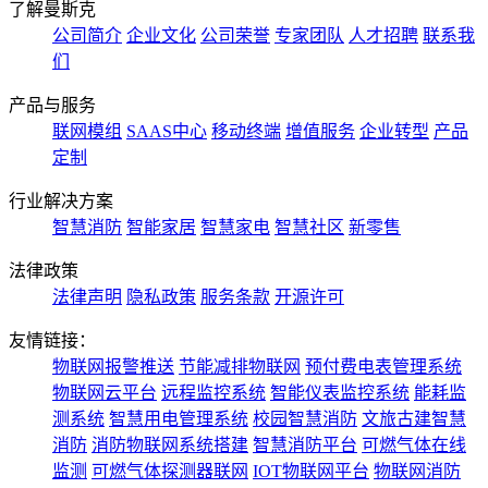
了解曼斯克
公司简介
企业文化
公司荣誉
专家团队
人才招聘
联系我
们
产品与服务
联网模组
SAAS中心
移动终端
增值服务
企业转型
产品
定制
行业解决方案
智慧消防
智能家居
智慧家电
智慧社区
新零售
法律政策
法律声明
隐私政策
服务条款
开源许可
友情链接：
物联网报警推送
节能减排物联网
预付费电表管理系统
物联网云平台
远程监控系统
智能仪表监控系统
能耗监
测系统
智慧用电管理系统
校园智慧消防
文旅古建智慧
消防
消防物联网系统搭建
智慧消防平台
可燃气体在线
监测
可燃气体探测器联网
IOT物联网平台
物联网消防