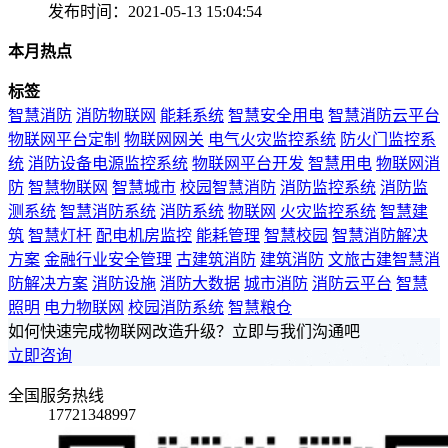
发布时间：2021-05-13 15:04:54
本月热点
标签
智慧消防
消防物联网
能耗系统
智慧安全用电
智慧消防云平台
物联网平台定制
物联网网关
电气火灾监控系统
防火门监控系
统
消防设备电源监控系统
物联网平台开发
智慧用电
物联网消
防
智慧物联网
智慧城市
校园智慧消防
消防监控系统
消防监
测系统
智慧消防系统
消防系统
物联网
火灾监控系统
智慧建
筑
智慧灯杆
配电机房监控
能耗管理
智慧校园
智慧消防解决
方案
金融行业安全管理
古建筑消防
建筑消防
文旅古建智慧消
防解决方案
消防设施
消防大数据
城市消防
消防云平台
智慧
照明
电力物联网
校园消防系统
智慧粮仓
如何快速完成物联网改造升级？立即与我们沟通吧
立即咨询
全国服务热线
17721348997