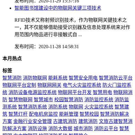
发布时间：2020-11-29 15:37:16
智能图书馆建设中的物联网关键三项技术
RFID技术又称射频识别技术，作为物联网关键技术之
一，其不仅能够借助接受识别器及信息处理系统来对作
用范围内物品进行非接触式自 ...
发布时间：2020-11-28 14:58:31
本月热点
标签
智慧消防
消防物联网
能耗系统
智慧安全用电
智慧消防云平台
物联网平台定制
物联网网关
电气火灾监控系统
防火门监控系
统
消防设备电源监控系统
物联网平台开发
智慧用电
物联网消
防
智慧物联网
智慧城市
校园智慧消防
消防监控系统
消防监
测系统
智慧消防系统
消防系统
物联网
火灾监控系统
智慧建
筑
智慧灯杆
配电机房监控
能耗管理
智慧校园
智慧消防解决
方案
金融行业安全管理
古建筑消防
建筑消防
文旅古建智慧消
防解决方案
消防设施
消防大数据
城市消防
消防云平台
智慧