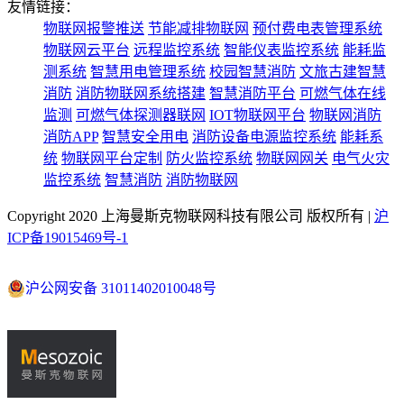
友情链接：
物联网报警推送
节能减排物联网
预付费电表管理系统
物联网云平台
远程监控系统
智能仪表监控系统
能耗监
测系统
智慧用电管理系统
校园智慧消防
文旅古建智慧
消防
消防物联网系统搭建
智慧消防平台
可燃气体在线
监测
可燃气体探测器联网
IOT物联网平台
物联网消防
消防APP
智慧安全用电
消防设备电源监控系统
能耗系
统
物联网平台定制
防火监控系统
物联网网关
电气火灾
监控系统
智慧消防
消防物联网
Copyright 2020 上海曼斯克物联网科技有限公司 版权所有 |
沪
ICP备19015469号-1
沪公网安备 31011402010048号