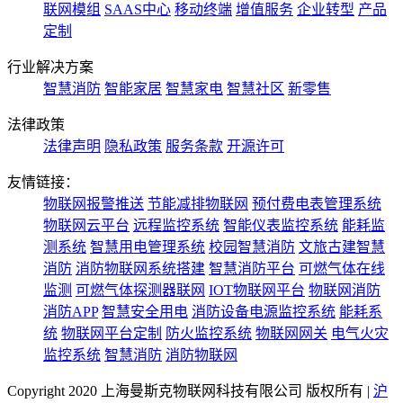
联网模组
SAAS中心
移动终端
增值服务
企业转型
产品
定制
行业解决方案
智慧消防
智能家居
智慧家电
智慧社区
新零售
法律政策
法律声明
隐私政策
服务条款
开源许可
友情链接：
物联网报警推送
节能减排物联网
预付费电表管理系统
物联网云平台
远程监控系统
智能仪表监控系统
能耗监
测系统
智慧用电管理系统
校园智慧消防
文旅古建智慧
消防
消防物联网系统搭建
智慧消防平台
可燃气体在线
监测
可燃气体探测器联网
IOT物联网平台
物联网消防
消防APP
智慧安全用电
消防设备电源监控系统
能耗系
统
物联网平台定制
防火监控系统
物联网网关
电气火灾
监控系统
智慧消防
消防物联网
Copyright 2020 上海曼斯克物联网科技有限公司 版权所有 |
沪